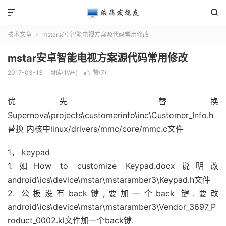


技术文章
mstar安卓智能电视方案源代码常用修改

mstar安卓智能电视方案源代码常用修改
2017-03-13
阅读(1W+)
赞(
7
)

优先 替换
Supernova\projects\customerinfo\inc\Customer_Info.h
替换 内核中linux/drivers/mmc/core/mmc.c文件
1， keypad
1.如How to customize Keypad.docx说明改
android\ics\device\mstar\mstaramber3\Keypad.h文件
2. 公板没有back键,要加一个back 键.要改
android\ics\device\mstar\mstaramber3\Vendor_3697_P
roduct_0002.kl文件加一个back键.