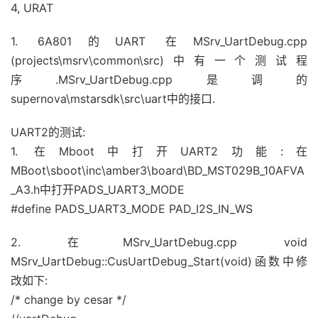
4, URAT
1. 6A801的UART 在MSrv_UartDebug.cpp
(projects\msrv\common\src)中有一个测试程
序.MSrv_UartDebug.cpp是调的
supernova\mstarsdk\src\uart中的接口.
UART2的测试:
1. 在Mboot中打开UART2功能:在
MBoot\sboot\inc\amber3\board\BD_MST029B_10AFVA
_A3.h中打开PADS_UART3_MODE
#define PADS_UART3_MODE PAD_I2S_IN_WS
2. 在MSrv_UartDebug.cpp void
MSrv_UartDebug::CusUartDebug_Start(void)函数中修
改如下:
/* change by cesar */