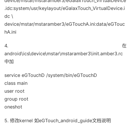
device/mstar/mstaramber3/eGalaxTouch_VirtualDevice
.idc:system/usr/keylayout/eGalaxTouch_VirtualDevice.i
dc \
device/mstar/mstaramber3/eGTouchA.ini:data/eGTouc
hA.ini
4. 在
android\ics\device\mstar\mstaramber3\init.amber3.rc
中加
service eGTouchD /system/bin/eGTouchD
class main
user root
group root
oneshot
5. 修改kernel 如eGTouch_android_guide文档说明