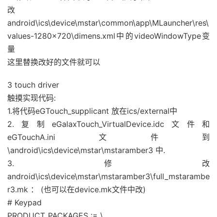
改
android\ics\device\mstar\common\app\MLauncher\res\
values-1280×720\dimens.xml中的videoWindowType变
量
这里替换改好的文件就可以
3 touch driver
触摸实现代码:
1.将代码eGTouch_supplicant 放在ics/external中
2.复制eGalaxTouch_VirtualDevice.idc文件和
eGTouchA.ini文件到
\android\ics\device\mstar\mstaramber3 中.
3.修改
android\ics\device\mstar\mstaramber3\full_mstarambe
r3.mk ： (也可以在device.mk文件中改)
# Keypad
PRODUCT_PACKAGES := \