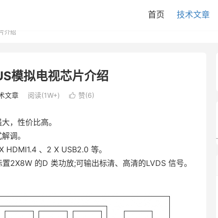
首页
技术文章
芯片介绍
XUS模拟电视芯片介绍
术文章
阅读(1W+)
赞(
6
)

能强大，性价比高。
制式解调。
DMI1.4 、2 X USB2.0 等。
置2X8W 的D 类功放;可输出标清、高清的LVDS 信号。