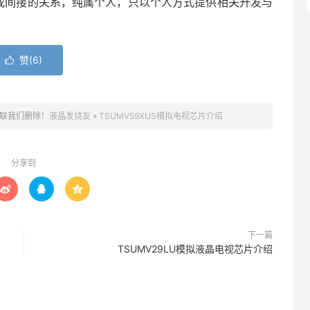
接或间接的关系，纯属个人，只以个人方式提供相关开发与
赞(
6
)

联我们删除！
液晶发烧友
»
TSUMV59XUS模拟电视芯片介绍
分享到



下一篇
TSUMV29LU模拟液晶电视芯片介绍