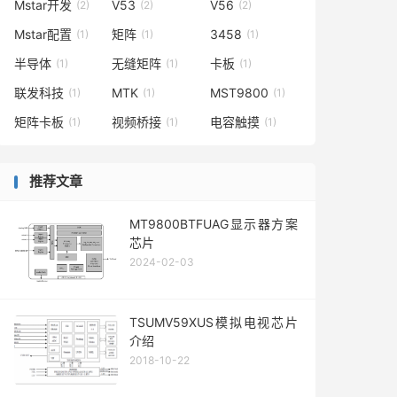
Mstar开发
V53
V56
(2)
(2)
(2)
Mstar配置
矩阵
3458
(1)
(1)
(1)
半导体
无缝矩阵
卡板
(1)
(1)
(1)
联发科技
MTK
MST9800
(1)
(1)
(1)
矩阵卡板
视频桥接
电容触摸
(1)
(1)
(1)
推荐文章
MT9800BTFUAG显示器方案
芯片
2024-02-03
TSUMV59XUS模拟电视芯片
介绍
2018-10-22