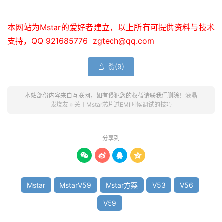
本网站为Mstar的爱好者建立，以上所有可提供资料与技术
支持，QQ 921685776 zgtech@qq.com
赞(
9
)

本站部份内容来自互联网，如有侵犯您的权益请联我们删除！
液晶
发烧友
»
关于Mstar芯片过EMI时候调试的技巧
分享到




Mstar
MstarV59
Mstar方案
V53
V56
V59