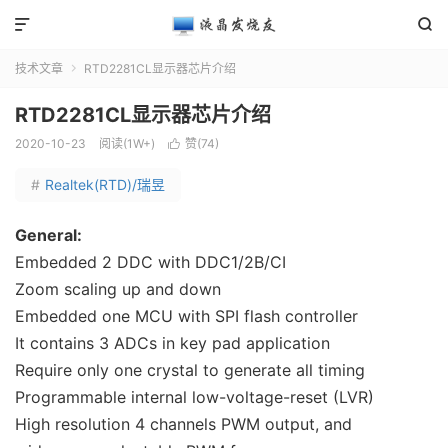


技术文章
RTD2281CL显示器芯片介绍

RTD2281CL显示器芯片介绍
2020-10-23
阅读(1W+)
赞(
74
)

#
Realtek(RTD)/瑞昱
General:
Embedded 2 DDC with DDC1/2B/CI
Zoom scaling up and down
Embedded one MCU with SPI flash controller
It contains 3 ADCs in key pad application
Require only one crystal to generate all timing
Programmable internal low-voltage-reset (LVR)
High resolution 4 channels PWM output, and