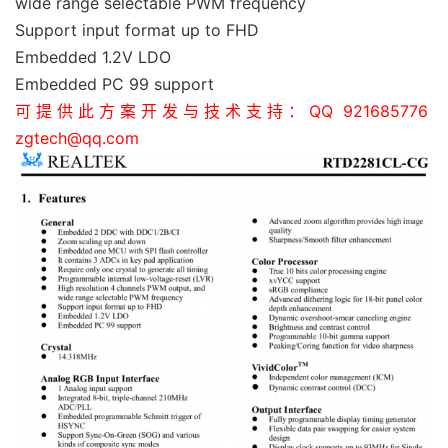
wide range selectable PWM frequency
Support input format up to FHD
Embedded 1.2V LDO
Embedded PC 99 support
可提供此方案开发与技术支持：QQ 921685776
zgtech@qq.com