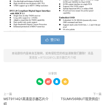
赞(
74
)

本站部份内容来自互联网，如有侵犯您的权益请联我们删除！
液晶
发烧友
»
RTD2281CL显示器芯片介绍
分享到




上一篇
下一篇
MST9114Q1高清显示器芯片介
TSUMV56RBUT现货供应！
绍