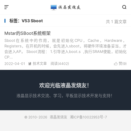


标签：V53 Sboot
共 1 篇文章
Mstar的SBoot系统框架
Sboot在系统中的作用，就是初始化CPU，Cache，Hardware，
Registers，在开机的时候，会先进入sboot，将硬件环境准备妥当，才
会进入AP。 Sboot流程： 1.引导进入boot.s ,执行SRAM使能，初始化
CP...
2022-04-01
技术文章
阅读(4402)
赞(
9
)


欢迎光临液晶发烧友！
液晶显示技术交流、学习，平板显示技术开发与支持！
© 2010-2026
液晶发烧友
湘ICP备10022953号-7