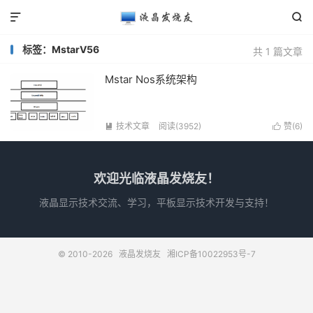


标签：MstarV56
共 1 篇文章
Mstar Nos系统架构
技术文章
阅读(3952)
赞(
6
)


欢迎光临液晶发烧友！
液晶显示技术交流、学习，平板显示技术开发与支持！
© 2010-2026
液晶发烧友
湘ICP备10022953号-7