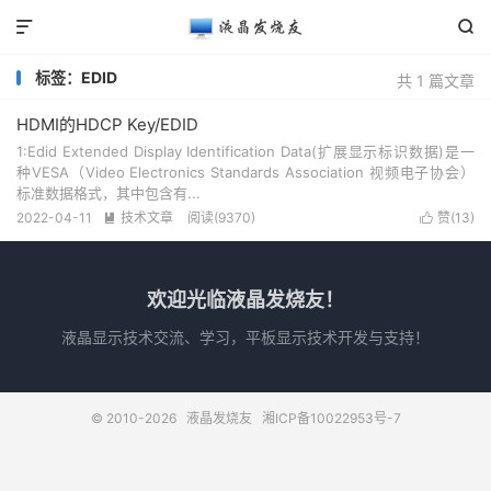


标签：EDID
共 1 篇文章
HDMI的HDCP Key/EDID
1:Edid Extended Display Identification Data(扩展显示标识数据)是一
种VESA（Video Electronics Standards Association 视频电子协会）
标准数据格式，其中包含有...
2022-04-11
技术文章
阅读(9370)
赞(
13
)


欢迎光临液晶发烧友！
液晶显示技术交流、学习，平板显示技术开发与支持！
© 2010-2026
液晶发烧友
湘ICP备10022953号-7